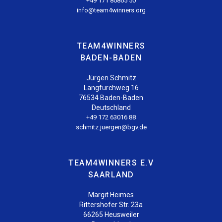
+49 171 80865 50
info@team4winners.org
TEAM4WINNERS
BADEN-BADEN
Jürgen Schmitz
Langfurchweg 16
76534 Baden-Baden
Deutschland
+49 172 63016 88
schmitz.juergen@bgv.de
TEAM4WINNERS E.V
SAARLAND
Margit Heimes
Rittershofer Str. 23a
66265 Heusweiler