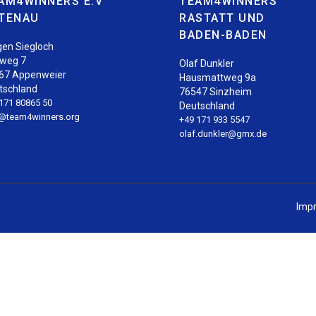
AM4WINNERS E.V
TEAM4WINNERS
TENAU
RASTATT UND
BADEN-BADEN
gen Siegloch
iweg 7
Olaf Dunkler
67 Appenweier
Hausmattweg 9a
tschland
76547 Sinzheim
171 80865 50
Deutschland
o@team4winners.org
+49 171 933 5547
olaf.dunkler@gmx.de
Imp