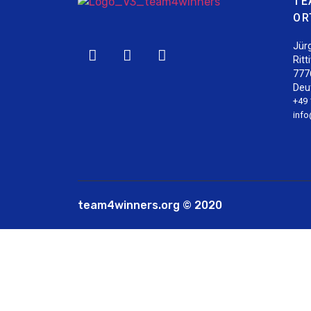
TE
OR
Jür
Ritt
777
Deu
+49 
inf
team4winners.org © 2020